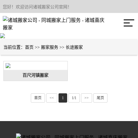
您好！欢迎访问诸城搬家公司官网！
网站首页

关于我们
搬家服务
当前位置：
首页
>>
搬家服务
>>
长途搬家
成功案例
百尺河镇搬家
行业应用
新闻资讯
首页
<<
1
1/1
>>
尾页
技术问题
联系我们